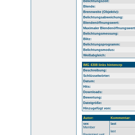
Belichtungszeit:
Blende:
Brennweite (Objektiv):
Belichtungsabweichung:
Blendenöffnungswert:
Maximaler Blendenöffnungswert
Belichtungsmessung:
Blitz:
Belichtungsprogramm:
Belichtungsmodus:
Weißabgleich:
IMG 4308 links hintencrp
Beschreibung:
Schlüsselwörter:
Datum:
Hits:
Downloads:
Bewertung:
Dateigröße:
Hinzugefügt von:
Autor:
Kommentar:
sex
last
Member
last
Registriert seit: