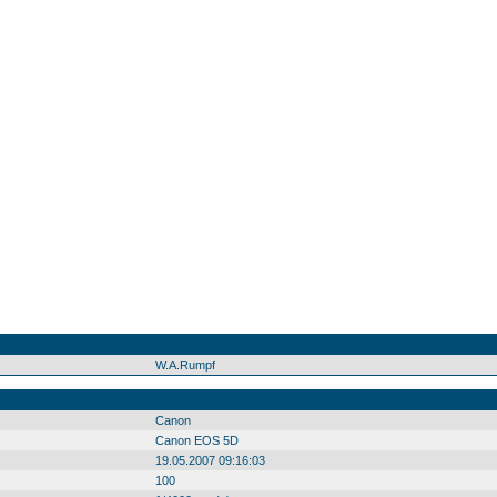
W.A.Rumpf
Canon
Canon EOS 5D
19.05.2007 09:16:03
100