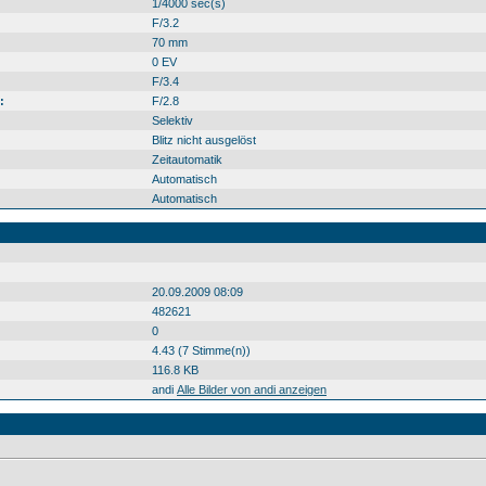
1/4000 sec(s)
F/3.2
70 mm
0 EV
F/3.4
:
F/2.8
Selektiv
Blitz nicht ausgelöst
Zeitautomatik
Automatisch
Automatisch
20.09.2009 08:09
482621
0
4.43 (7 Stimme(n))
116.8 KB
andi
Alle Bilder von andi anzeigen