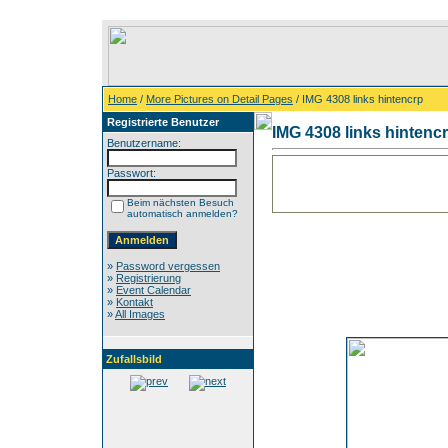
Home
/
More Pictures on Detail Pages
/ IMG 4308 links hintencrp
Registrierte Benutzer
IMG 4308 links hintenc
Benutzername:
Passwort:
Beim nächsten Besuch
automatisch anmelden?
»
Password vergessen
»
Registrierung
»
Event Calendar
»
Kontakt
»
All Images
Zufallsbild