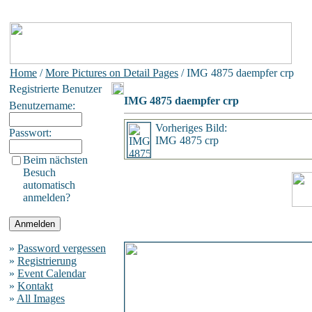
Home
/
More Pictures on Detail Pages
/ IMG 4875 daempfer crp
Registrierte Benutzer
IMG 4875 daempfer crp
Benutzername:
Vorheriges Bild:
Passwort:
IMG 4875 crp
Beim nächsten
Besuch
automatisch
anmelden?
»
Password vergessen
»
Registrierung
»
Event Calendar
»
Kontakt
»
All Images