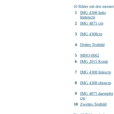
10 Bilder mit den meist
1
IMG 4308 links
hintencrp
2
IMG 4875 crp
3
IMG 4308crp
4
Drittes Testbild
5
MHO-0002
6
IMG 2015 Kopie
7
IMG 4308 linkscrp
8
IMG 4308 obencrp
9
IMG 4875 daempfer
crp
10
Zweites Testbild