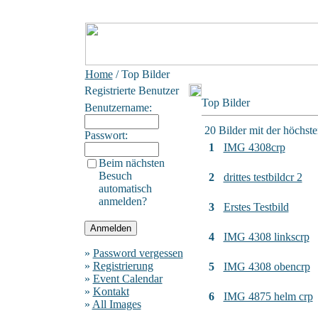
Home
/ Top Bilder
Registrierte Benutzer
Top Bilder
Benutzername:
20 Bilder mit der höchs
Passwort:
1
IMG 4308crp
Beim nächsten
Besuch
2
drittes testbildcr 2
automatisch
anmelden?
3
Erstes Testbild
4
IMG 4308 linkscrp
»
Password vergessen
»
Registrierung
5
IMG 4308 obencrp
»
Event Calendar
»
Kontakt
6
IMG 4875 helm crp
»
All Images