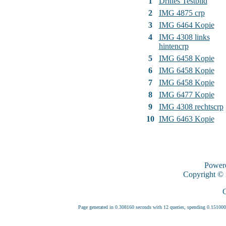
1
Drittes Testbild
2
IMG 4875 crp
3
IMG 6464 Kopie
4
IMG 4308 links
hintencrp
5
IMG 6458 Kopie
6
IMG 6458 Kopie
7
IMG 6458 Kopie
8
IMG 6477 Kopie
9
IMG 4308 rechtscrp
10
IMG 6463 Kopie
Power
Copyright ©
C
Page generated in 0.308160 seconds with 12 queries, spending 0.1510